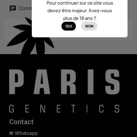
Pour continuer sur ce site vous
Commentaires (0)
devez être majeur. Avez-vous
plus de 18 ans ?
OUI
NON
Aucun avis n'a été publié pour le moment.
Contact
☎️
Whatsapp