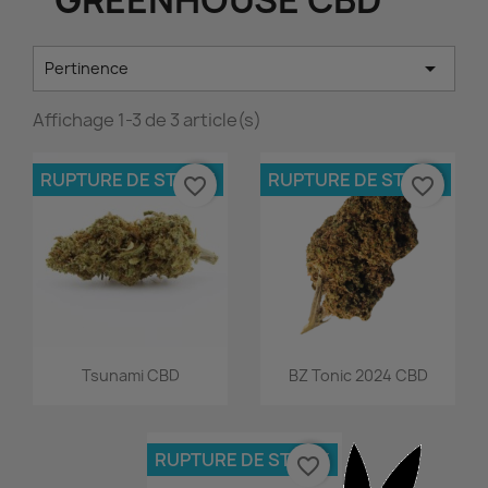

Pertinence
Affichage 1-3 de 3 article(s)
RUPTURE DE STOCK
RUPTURE DE STOCK
favorite_border
favorite_border
Aperçu rapide
Aperçu rapide


Tsunami CBD
BZ Tonic 2024 CBD
RUPTURE DE STOCK
favorite_border