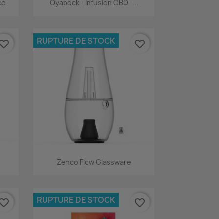
Aperçu rapide

co
Oyapock - Infusion CBD -...
RUPTURE DE STOCK
vorite_border
favorite_border
Aperçu rapide

Zenco Flow Glassware
RUPTURE DE STOCK
vorite_border
favorite_border