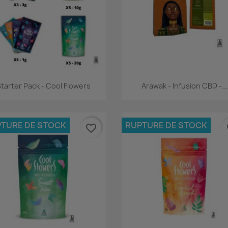
Aperçu rapide
Aperçu rapide


tarter Pack - Cool Flowers
Arawak - Infusion CBD -...
TURE DE STOCK
RUPTURE DE STOCK
favorite_border
fa