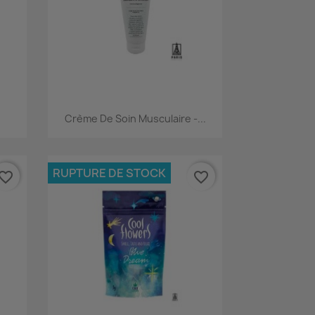
Aperçu rapide

Crème De Soin Musculaire -...
RUPTURE DE STOCK
vorite_border
favorite_border