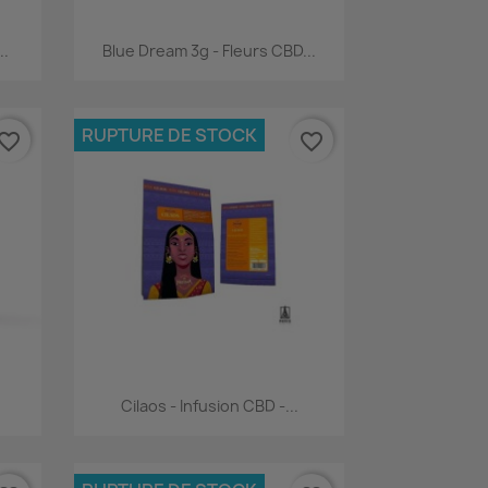
Aperçu rapide

..
Blue Dream 3g - Fleurs CBD...
RUPTURE DE STOCK
vorite_border
favorite_border
Aperçu rapide

Cilaos - Infusion CBD -...