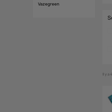
Vazegreen
S
Il y a