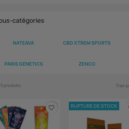
ous-catégories
NATEAVA
CBD XTREM SPORTS
PARIS GENETICS
ZENCO
 45 produits.
Trier p
RUPTURE DE STOCK
favorite_border
fa