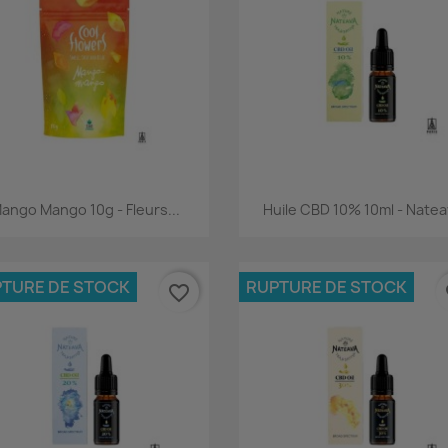
Aperçu rapide
Aperçu rapide


ango Mango 10g - Fleurs...
Huile CBD 10% 10ml - Nate
TURE DE STOCK
RUPTURE DE STOCK
favorite_border
fa