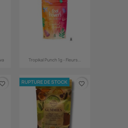
Aperçu rapide

ava
Tropikal Punch 1g - Fleurs...
RUPTURE DE STOCK
vorite_border
favorite_border