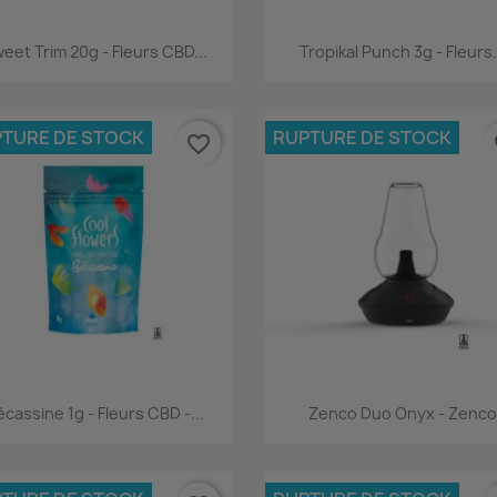
Aperçu rapide
Aperçu rapide


eet Trim 20g - Fleurs CBD...
Tropikal Punch 3g - Fleurs.
TURE DE STOCK
RUPTURE DE STOCK
favorite_border
fa
Aperçu rapide
Aperçu rapide


cassine 1g - Fleurs CBD -...
Zenco Duo Onyx - Zenco