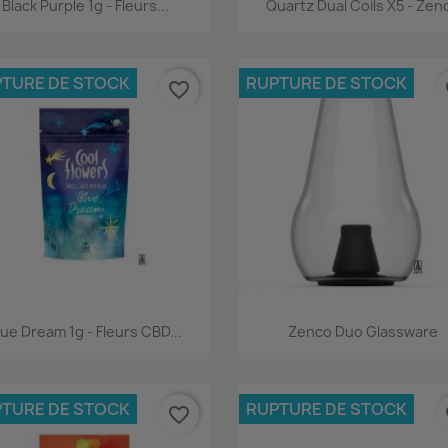
Aperçu rapide
Aperçu rapide


Black Purple 1g - Fleurs...
Quartz Dual Coils X5 - Zen
TURE DE STOCK
RUPTURE DE STOCK
favorite_border
fa
Aperçu rapide
Aperçu rapide


lue Dream 1g - Fleurs CBD...
Zenco Duo Glassware
TURE DE STOCK
RUPTURE DE STOCK
favorite_border
fa