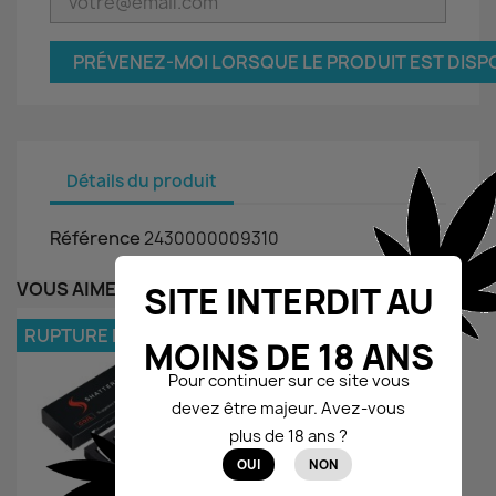
PRÉVENEZ-MOI LORSQUE LE PRODUIT EST DISP
Détails du produit
Référence
2430000009310
VOUS AIMEREZ AUSSI
SITE INTERDIT AU
RUPTURE DE STOCK
favorite_border
MOINS DE 18 ANS
Pour continuer sur ce site vous
devez être majeur. Avez-vous
plus de 18 ans ?
OUI
NON