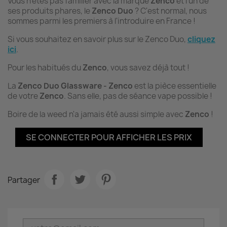
Vous n'êtes pas familier avec la marque
Zenco
et l'un de
ses produits phares, le
Zenco Duo
? C'est normal, nous
sommes parmi les premiers à l'introduire en France !
Si vous souhaitez en savoir plus sur le Zenco Duo,
cliquez
ici
.
Pour les habitués du
Zenco
, vous savez déjà tout !
La
Zenco Duo Glassware - Zenco
est la pièce essentielle
de votre
Zenco
. Sans elle, pas de séance vape possible !
Boire de la weed n'a jamais été aussi simple avec
Zenco
!
SE CONNECTER POUR AFFICHER LES PRIX
Partager