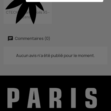
Aperçu rapide

CTECH Ceramic Coils X5 -
Zenco
Commentaires (0)
Aucun avis n'a été publié pour le moment.