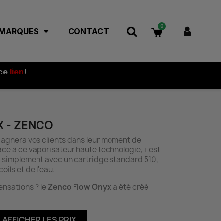
 MARQUES
CONTACT
 ce
lien
!
 - ZENCO
gnera vos clients dans leur moment de
âce à ce vaporisateur haute technologie, il est
e simplement avec un cartridge standard 510,
oils et de l'eau.
ensations ? le
Zenco Flow Onyx
a été créé
AFFICHER LES PRIX