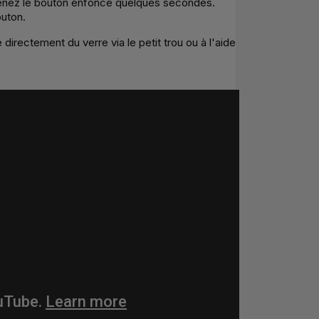
enez le bouton enfoncé quelques secondes.
uton.
directement du verre via le petit trou ou à l'aide