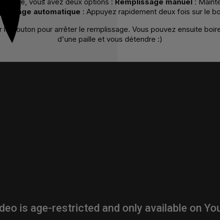
re verre, vous avez deux options :
Remplissage manuel
: Maint
lissage automatique
: Appuyez rapidement deux fois sur le bo
 le bouton pour arrêter le remplissage. Vous pouvez ensuite boire 
d'une paille et vous détendre :)