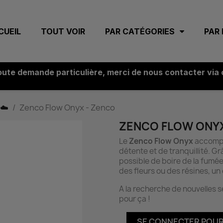
CUEIL
TOUT VOIR
PAR CATÉGORIES
PAR
oute demande particulière, merci de nous contacter via
 ☁️
Zenco Flow Onyx - Zenco
ZENCO FLOW ONYX
Le
Zenco Flow Onyx
accompa
détente et de tranquillité. Gr
possible de boire de la fumé
des fleurs ou des résines, un c
A la recherche de nouvelles s
pour ça !
SE CONNECTER POUR 