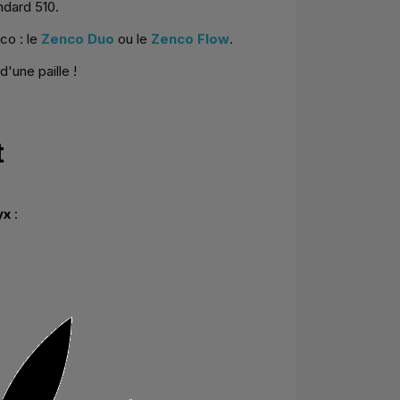
ndard 510.
co : le
Zenco Duo
ou le
Zenco Flow
.
'une paille !
t
yx
: